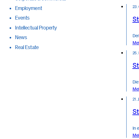
23.
Employment
Events
St
Intellectual Property
Der
News
Me
Real Estate
25.
St
Die
Me
21.
St
In 
Me