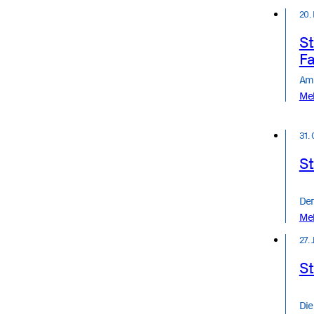
20.
St
Fa
Am 
Me
31.
St
Der
Me
27.
St
Die