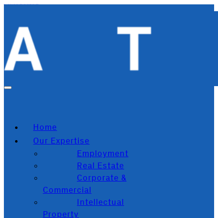
Zum Hauptinhalt springen
Zum Footer springen
Home
Our Expertise
Employment
Real Estate
Corporate &
Commercial
Intellectual
Property