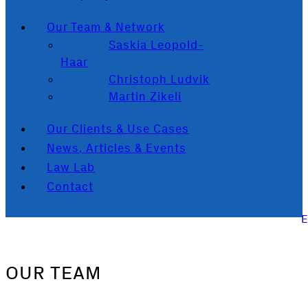
Our Team & Network
Saskia Leopold-
Haar
Christoph Ludvik
Martin Zikeli
Our Clients & Use Cases
News, Articles & Events
Law Lab
Contact
OUR TEAM