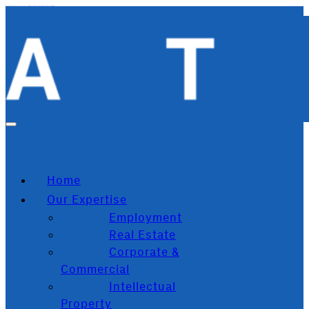
Zum Hauptinhalt springen
Zum Footer springen
Home
Our Expertise
Employment
Real Estate
Corporate &
Commercial
Intellectual
Property