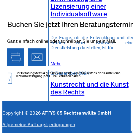
Lizensierung einer
Individualsoftware
Buchen Sie jetzt Ihren Beratungstermi
Die Frage, ob die Entwicklung und de
Ganz einfach online oder schreiben Sie uns ein Mail.
Betrieb einer Software ein
Dienstleistung darstellen, ist für…
Mehr
3. Dezember 2024
Der Beratungs­termin gilt als vereinbart, wenn Sie seitens der Kanzlei eine
Termin­bestätigung per E-Mail erhalten haben.
Kunstrecht und die Kunst
des Rechts
Copyright © 2026
ATTYS 05 Rechtsanwälte GmbH
Allgemeine Auftragsbedingungen
Rückblick auf den interaktiven Worksho
|