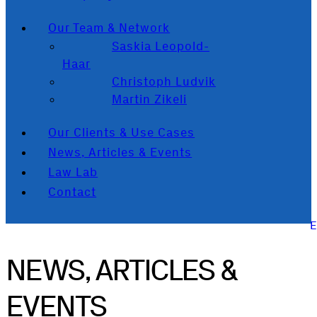
Our Team & Network
Saskia Leopold-
Haar
Christoph Ludvik
Martin Zikeli
Our Clients & Use Cases
News, Articles & Events
Law Lab
Contact
NEWS, ARTICLES &
EVENTS