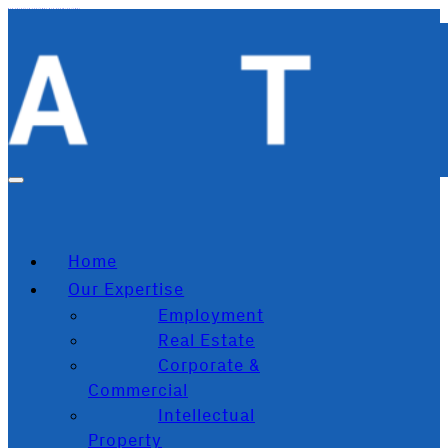
Zum Hauptinhalt springen
Zum Footer springen
Home
Our Expertise
Employment
Real Estate
Corporate &
Commercial
Intellectual
Property