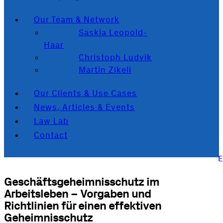
Our Team & Network
Saskia Leopold-
Haar
Christoph Ludvik
Martin Zikeli
Our Clients & Use Cases
News, Articles & Events
Law Lab
Contact
Geschäftsgeheimnisschutz im
Arbeitsleben – Vorgaben und
Richtlinien für einen effektiven
Geheimnisschutz