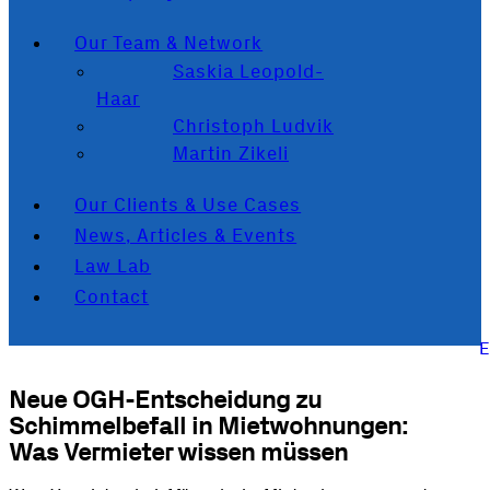
Our Team & Network
Saskia Leopold-
Haar
Christoph Ludvik
Martin Zikeli
Our Clients & Use Cases
News, Articles & Events
Law Lab
Contact
Neue OGH-Entscheidung zu
Schimmelbefall in Mietwohnungen:
Was Vermieter wissen müssen