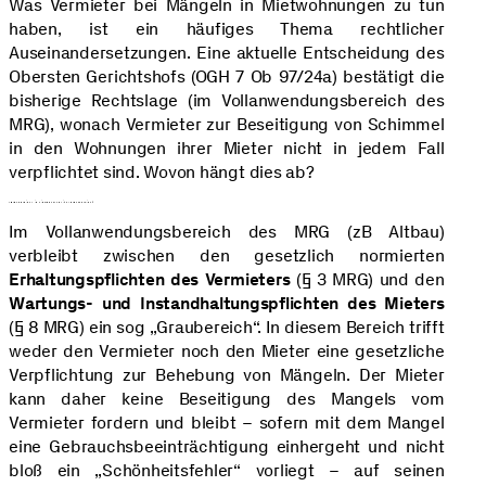
Was Vermieter bei Mängeln in Mietwohnungen zu tun
haben, ist ein häufiges Thema rechtlicher
Auseinandersetzungen. Eine aktuelle Entscheidung des
Obersten Gerichtshofs (OGH 7 Ob 97/24a) bestätigt die
bisherige Rechtslage (im Vollanwendungsbereich des
MRG), wonach Vermieter zur Beseitigung von Schimmel
in den Wohnungen ihrer Mieter nicht in jedem Fall
verpflichtet sind. Wovon hängt dies ab?
„Graubereich“ im Mietrecht: Wer ist verantwortlich?
Im Vollanwendungsbereich des MRG (zB Altbau)
verbleibt zwischen den gesetzlich normierten
Erhaltungspflichten des Vermieters
(§ 3 MRG) und den
Wartungs- und Instandhaltungspflichten des Mieters
(§ 8 MRG) ein sog „Graubereich“. In diesem Bereich trifft
weder den Vermieter noch den Mieter eine gesetzliche
Verpflichtung zur Behebung von Mängeln. Der Mieter
kann daher keine Beseitigung des Mangels vom
Vermieter fordern und bleibt – sofern mit dem Mangel
eine Gebrauchsbeeinträchtigung einhergeht und nicht
bloß ein „Schönheitsfehler“ vorliegt – auf seinen