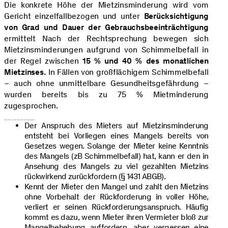
Die konkrete Höhe der Mietzinsminderung wird vom
Gericht einzelfallbezogen und unter
Berücksichtigung
von Grad und Dauer der Gebrauchsbeeinträchtigung
ermittelt Nach der Rechtsprechung bewegen sich
Mietzinsminderungen aufgrund von Schimmelbefall in
der Regel zwischen
15
% und 40
% des monatlichen
Mietzinses.
In Fällen von großflächigem Schimmelbefall
– auch ohne unmittelbare Gesundheitsgefährdung –
wurden bereits bis zu 75 % Mietminderung
zugesprochen.
Praktisch ist Folgendes zu beachten:
Der Anspruch des Mieters auf Mietzinsminderung
entsteht bei Vorliegen eines Mangels bereits von
Gesetzes wegen. Solange der Mieter keine Kenntnis
des Mangels (zB Schimmelbefall) hat, kann er den in
Ansehung des Mangels zu viel gezahlten Mietzins
rückwirkend zurückfordern (§ 1431 ABGB).
Kennt der Mieter den Mangel und zahlt den Mietzins
ohne Vorbehalt der Rückforderung in voller Höhe,
verliert er seinen Rückforderungsanspruch. Häufig
kommt es dazu, wenn Mieter ihren Vermieter bloß zur
Mangelbehebung auffordern, aber vergessen eine