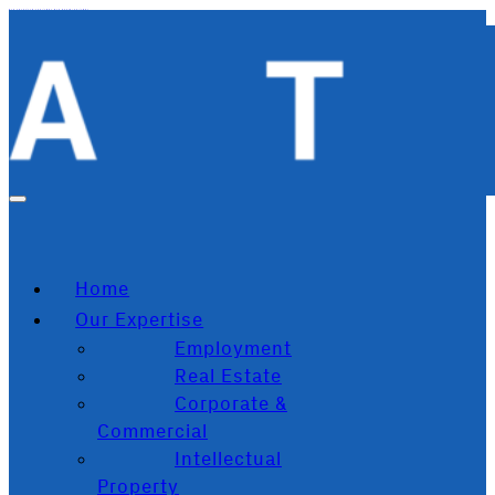
Zum Hauptinhalt springen
Zum Footer springen
Home
Our Expertise
Employment
Real Estate
Corporate &
Commercial
Intellectual
Property