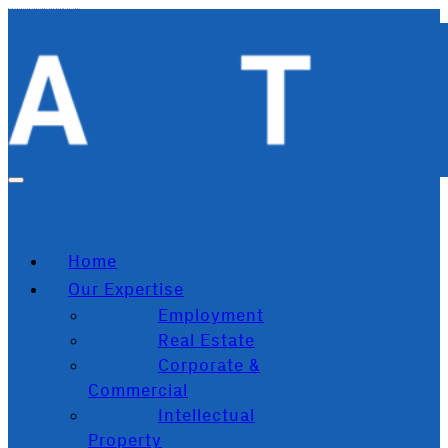
Zum Hauptinhalt springen
Zum Footer springen
Home
Our Expertise
Employment
Real Estate
Corporate &
Commercial
Intellectual
Property