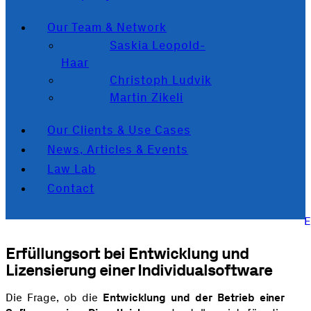
Our Team & Network
Saskia Leopold-
Haar
Christoph Ludvik
Martin Zikeli
Our Clients & Use Cases
News, Articles & Events
Law Lab
Contact
Erfüllungsort bei Entwicklung und
Lizensierung einer Individualsoftware
Die Frage, ob die
Entwicklung und der Betrieb einer