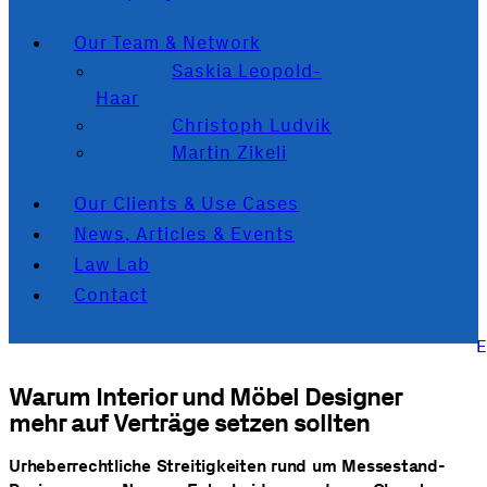
Our Team & Network
Saskia Leopold-
Haar
Christoph Ludvik
Martin Zikeli
Our Clients & Use Cases
News, Articles & Events
Law Lab
Contact
Warum Interior und Möbel Designer
mehr auf Verträge setzen sollten
Urheberrechtliche Streitigkeiten rund um Messestand-