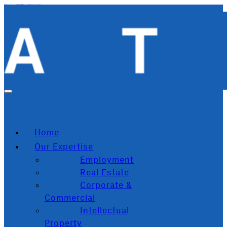
Zum Hauptinhalt springen
Zum Footer springen
Home
Our Expertise
Employment
Real Estate
Corporate &
Commercial
Intellectual
Property